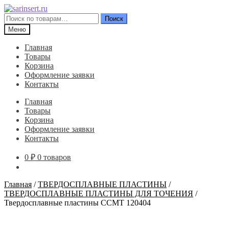
Перейти
Перейти
к
к
Искать:
Поиск
навигации
содержимому
Меню
Главная
Товары
Корзина
Оформление заявки
Контакты
Главная
Товары
Корзина
Оформление заявки
Контакты
0
₽
0 товаров
Главная
/
ТВЕРДОСПЛАВНЫЕ ПЛАСТИНЫ
/
ТВЕРДОСПЛАВНЫЕ ПЛАСТИНЫ ДЛЯ ТОЧЕНИЯ
/
Твердосплавные пластины CCMT 120404