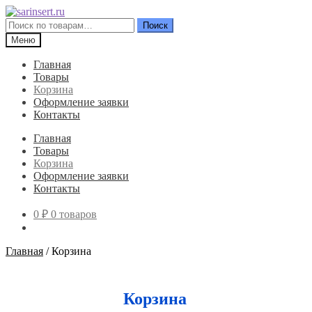
Перейти
Перейти
к
к
Искать:
Поиск
навигации
содержимому
Меню
Главная
Товары
Корзина
Оформление заявки
Контакты
Главная
Товары
Корзина
Оформление заявки
Контакты
0
₽
0 товаров
Главная
/
Корзина
Корзина